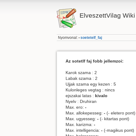
ElveszettVilag Wiki
Nyomvonal:
soetetelf_faj
•
Az sotetlf faj fobb jellemzoi:
Karok szama : 2
Labak szama : 2
Ujjak szama egy kezen : 5
Kulonleges vegtag : nincs
ejszakai latas :
kivalo
Nyelv : Druhiran
Max. ero:
-
Max. allokepesseg:
-
(- eletero pont)
Max. ugyesseg:
-
(- kitartas pont)
Max. karizma:
-
Max. intelligencia:
-
(-magikus pont)