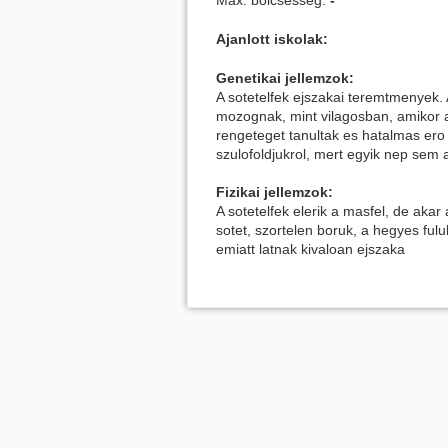
Max. bolcsesseg:
-
Ajanlott iskolak:
Genetikai jellemzok:
A sotetelfek ejszakai teremtmenyek. A
mozognak, mint vilagosban, amikor a
rengeteget tanultak es hatalmas ero 
szulofoldjukrol, mert egyik nep sem 
Fizikai jellemzok:
A sotetelfek elerik a masfel, de aka
sotet, szortelen boruk, a hegyes ful
emiatt latnak kivaloan ejszaka