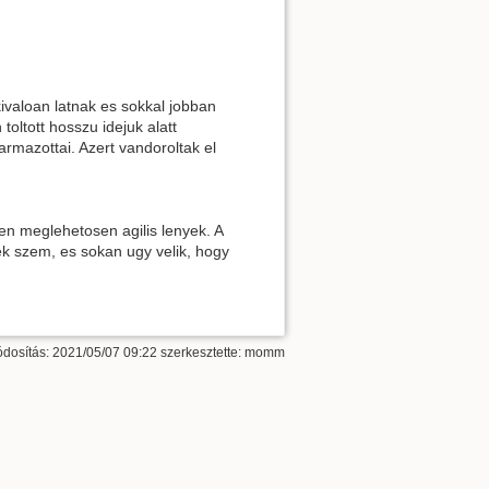
kivaloan latnak es sokkal jobban
ltott hosszu idejuk alatt
armazottai. Azert vandoroltak el
en meglehetosen agilis lenyek. A
kek szem, es sokan ugy velik, hogy
dosítás: 2021/05/07 09:22 szerkesztette:
momm