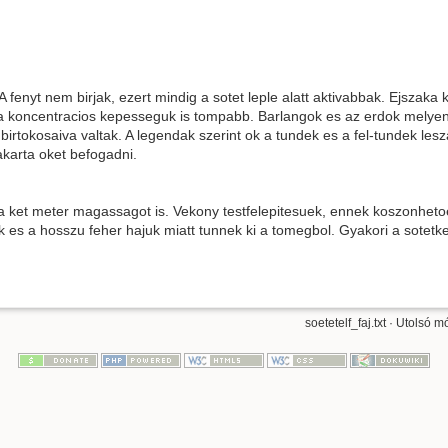
 fenyt nem birjak, ezert mindig a sotet leple alatt aktivabbak. Ejszaka 
 koncentracios kepesseguk is tompabb. Barlangok es az erdok melyen to
birtokosaiva valtak. A legendak szerint ok a tundek es a fel-tundek lesz
akarta oket befogadni.
r a ket meter magassagot is. Vekony testfelepitesuek, ennek koszonheto
uk es a hosszu feher hajuk miatt tunnek ki a tomegbol. Gyakori a sotet
soetetelf_faj.txt
· Utolsó mó