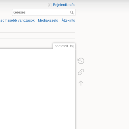
Bejelentkezés
Legfrissebb változások
Médiakezelő
Áttekintő
soetetelf_faj