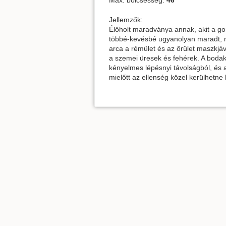
Max. bölcsesség:
46
Jellemzők:
Élőholt maradványa annak, akit a gono
többé-kevésbé ugyanolyan maradt, mi
arca a rémület és az őrület maszkjává
a szemei üresek és fehérek. A bodak 
kényelmes lépésnyi távolságból, és a
mielőtt az ellenség közel kerülhetne