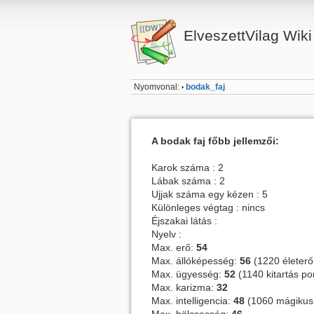
ElveszettVilag Wiki
Nyomvonal:
bodak_faj
•
A bodak faj főbb jellemzői:
Karok száma : 2
Lábak száma : 2
Ujjak száma egy kézen : 5
Különleges végtag : nincs
Éjszakai látás :
Nyelv :
Max. erő:
54
Max. állóképesség:
56
(1220 életerő
Max. ügyesség:
52
(1140 kitartás po
Max. karizma:
32
Max. intelligencia:
48
(1060 mágikus