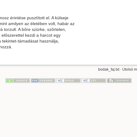
sz érintése pusztított el. A külseje
nt amilyen az életében volt, habár az
 torzult. A bőre szürke, szőrtelen,
előszerettel kezdi a harcot egy
 tekintet-támadásat használja,
 hozzá.
bodak_faj.txt
· Utolsó m