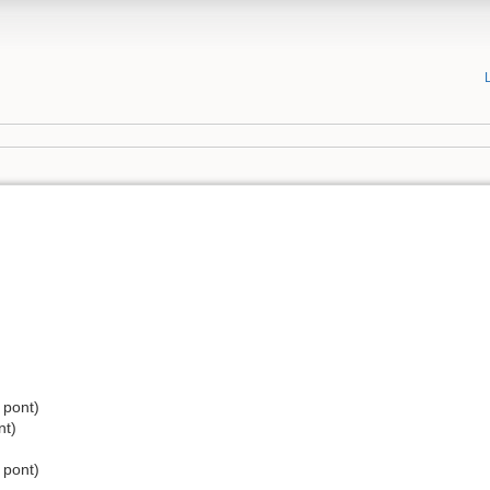
 pont)
nt)
 pont)