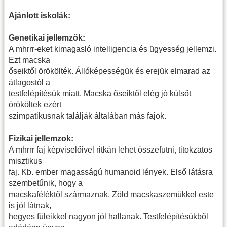
Ajánlott iskolák:
Genetikai jellemzők:
A mhrrr-eket kimagasló intelligencia és ügyesség jellemzi.
Ezt macska
őseiktől örökölték. Állóképességük és erejük elmarad az
átlagostól a
testfelépítésük miatt. Macska őseiktől elég jó külsőt
örököltek ezért
szimpatikusnak találják általában más fajok.
Fizikai jellemzok:
A mhrrr faj képviselőivel ritkán lehet összefutni, titokzatos
misztikus
faj. Kb. ember magasságú humanoid lények. Első látásra
szembetűnik, hogy a
macskaféléktől származnak. Zöld macskaszemükkel este
is jól látnak,
hegyes füleikkel nagyon jól hallanak. Testfelépítésükből