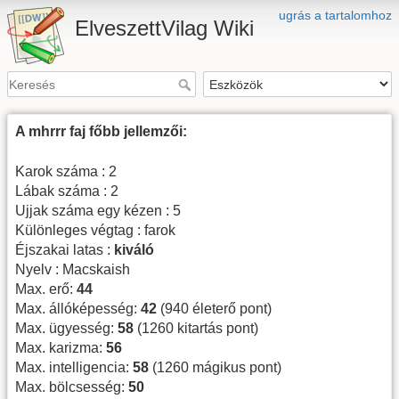
ugrás a tartalomhoz
ElveszettVilag Wiki
A mhrrr faj főbb jellemzői:
Karok száma : 2
Lábak száma : 2
Ujjak száma egy kézen : 5
Különleges végtag : farok
Éjszakai latas :
kiváló
Nyelv : Macskaish
Max. erő:
44
Max. állóképesség:
42
(940 életerő pont)
Max. ügyesség:
58
(1260 kitartás pont)
Max. karizma:
56
Max. intelligencia:
58
(1260 mágikus pont)
Max. bölcsesség:
50