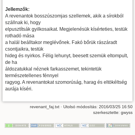
Jellemzők:
A revenantok bosszúszomjas szellemek, akik a sírokból
szállnak ki, hogy
elpusztítsák gyilkosaikat. Megjelenésük kísérteties, testük
rothadó mása
a halál beálltakor meglévőnek. Fakó bőrük rászáradt
csontjaikra, testük
hideg és nyirkos. Félig lehunyt, beesett szemük eltompult,
de ha
áldozatukkal néznek farkasszemet, tekintetük
természetellenes fénnyel
ragyog. A revenantokat szomorúság, harag és eltökéltség
aurája kíséri.
revenant_faj.txt
· Utolsó módosítás: 2016/03/25 16:50
szerkesztette:
gwyss