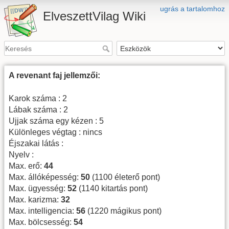
ugrás a tartalomhoz
ElveszettVilag Wiki
A revenant faj jellemzői:
Karok száma : 2
Lábak száma : 2
Ujjak száma egy kézen : 5
Különleges végtag : nincs
Éjszakai látás :
Nyelv :
Max. erő:
44
Max. állóképesség:
50
(1100 életerő pont)
Max. ügyesség:
52
(1140 kitartás pont)
Max. karizma:
32
Max. intelligencia:
56
(1220 mágikus pont)
Max. bölcsesség:
54