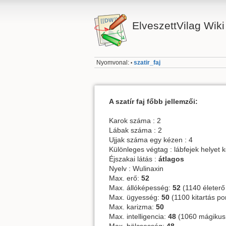
ElveszettVilag Wiki
Nyomvonal:
szatir_faj
•
A szatír faj főbb jellemzői:
Karok száma : 2
Lábak száma : 2
Ujjak száma egy kézen : 4
Különleges végtag : lábfejek helyet
Éjszakai látás :
átlagos
Nyelv : Wulinaxin
Max. erő:
52
Max. állóképesség:
52
(1140 életerő
Max. ügyesség:
50
(1100 kitartás po
Max. karizma:
50
Max. intelligencia:
48
(1060 mágikus