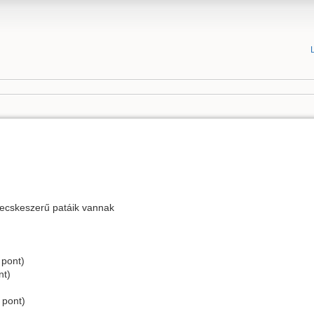
 kecskeszerű patáik vannak
 pont)
nt)
 pont)