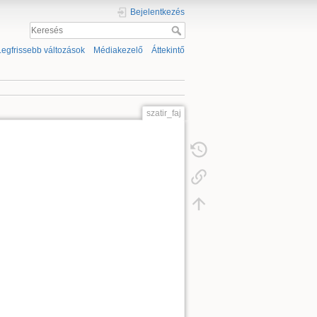
Bejelentkezés
Legfrissebb változások
Médiakezelő
Áttekintő
szatir_faj