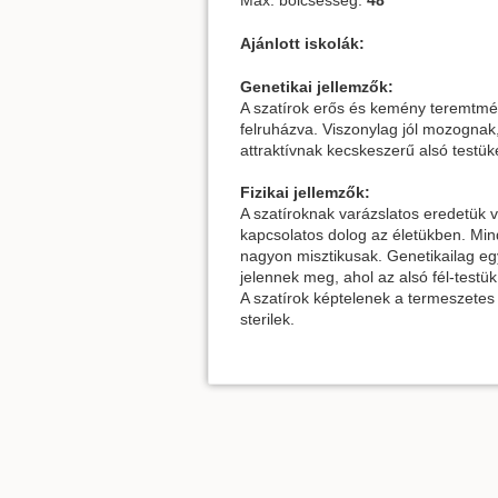
Max. bölcsesség:
48
Ajánlott iskolák:
Genetikai jellemzők:
A szatírok erős és kemény teremtmé
felruházva. Viszonylag jól mozognak, 
attraktívnak kecskeszerű alsó testük
Fizikai jellemzők:
A szatíroknak varázslatos eredetük v
kapcsolatos dolog az életükben. Minde
nagyon misztikusak. Genetikailag eg
jelennek meg, ahol az alsó fél-testük
A szatírok képtelenek a termeszete
sterilek.