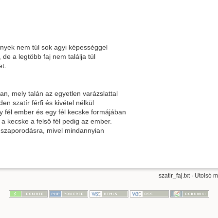
nyek nem túl sok agyi képességgel
de a legtöbb faj nem találja túl
et.
an, mely talán az egyetlen varázslattal
n szatír férfi és kivétel nélkül
y fél ember és egy fél kecske formájában
 a kecske a felső fél pedig az ember.
s szaporodásra, mivel mindannyian
szatir_faj.txt
· Utolsó m