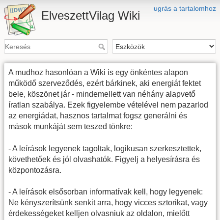
ugrás a tartalomhoz
ElveszettVilag Wiki
A mudhoz hasonlóan a Wiki is egy önkéntes alapon
működő szerveződés, ezért bárkinek, aki energiát fektet
bele, köszönet jár - mindemellett van néhány alapvető
íratlan szabálya. Ezek figyelembe vételével nem pazarlod
az energiádat, hasznos tartalmat fogsz generálni és
mások munkáját sem teszed tönkre:
- A leírások legyenek tagoltak, logikusan szerkesztettek,
követhetőek és jól olvashatók. Figyelj a helyesírásra és
központozásra.
- A leírások elsősorban informatívak kell, hogy legyenek:
Ne kényszerítsünk senkit arra, hogy vicces sztorikat, vagy
érdekességeket kelljen olvasniuk az oldalon, mielőtt